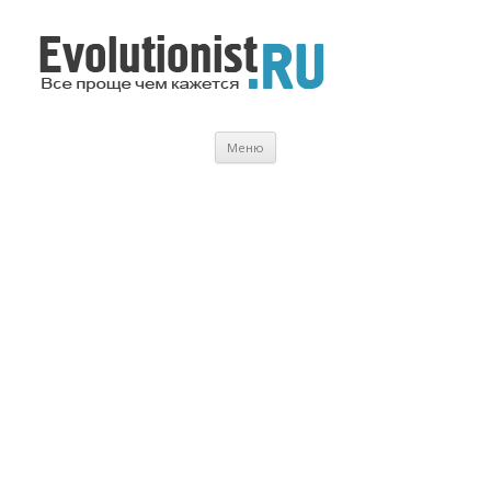
Evolutionist.ru
Все проще чем кажется…
Перейти
Меню
к
содержимому
.