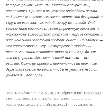
которые раньше казались безнадежно закрытыми,
отворяются. При этом вы можете наблюдать весьма
любопытные явления: изменение «оттенков декораций» и
«круги на реальности», подобные кругам на воде. Слой
вашего мира восстанавливает утраченную свежесть: к
мороженому возвращается тот самый вкус из детства, а
надежды снова обретают восторг юности. Но главное —
это характерное ощущение внутренней свободы —
привилегия жить в соответствии со своим кредо. Как
это ни странно, здесь нет никакой мистики — все
реально. Поэтому, проверяя прочитанное на практике,
держитесь крепко на земле, чтобы не упасть в небо от
удивления и восторга.
Запись опубликована
22.03.2014
в рубрике
книги
,
трансефинг
с метками
зеланд
,
книга
,
мир
,
познание
,
прастранство
,
реальность
,
слушать онлайн
,
трансерфинг реальности
,