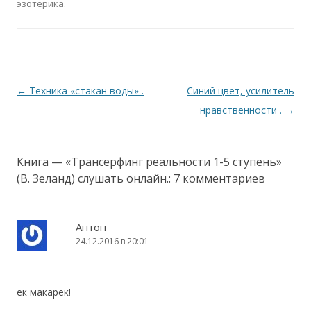
эзотерика
.
Навигация
←
Техника «стакан воды» .
Синий цвет, усилитель
по
нравственности .
→
записям
Книга — «Трансерфинг реальности 1-5 ступень»
(В. Зеланд) слушать онлайн.
: 7 комментариев
Антон
24.12.2016 в 20:01
ёк макарёк!