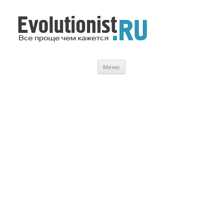
Evolutionist.ru
Все проще чем кажется…
Перейти
Меню
к
содержимому
.