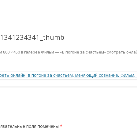
0-1341234341_thumb
ем
800 × 450
в галерее
Фильм — «В погоне за счастьем» смотреть онла
язательные поля помечены
*