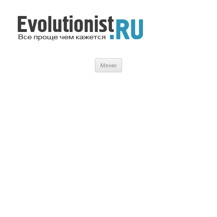
Evolutionist.ru
Все проще чем кажется…
Перейти
Меню
к
содержимому
.