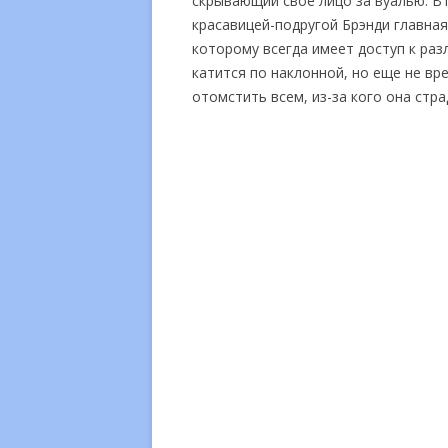
скрывающий свое лицо за вуалью. В
красавицей-подругой Брэнди главна
которому всегда имеет доступ к ра
катится по наклонной, но еще не вр
отомстить всем, из-за кого она стра