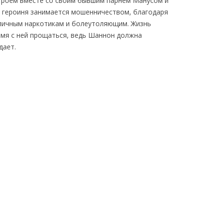
троем вместе со своим бывшим парнем Манусом и
я героиня занимается мошенничеством, благодаря
зличным наркотикам и болеутоляющим. Жизнь
емя с ней прощаться, ведь Шаннон должна
дает.