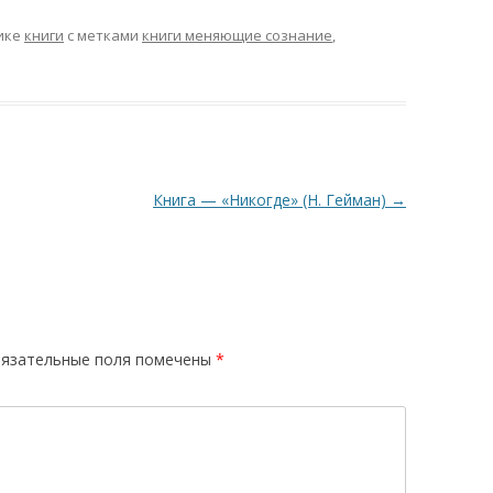
ике
книги
с метками
книги меняющие сознание
,
Книга — «Никогде» (Н. Гейман)
→
язательные поля помечены
*