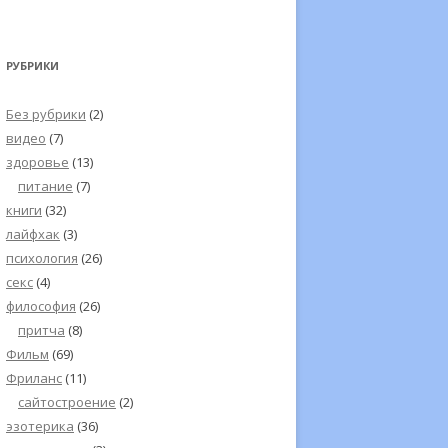
РУБРИКИ
Без рубрики
(2)
видео
(7)
здоровье
(13)
питание
(7)
книги
(32)
лайфхак
(3)
психология
(26)
секс
(4)
философия
(26)
притча
(8)
Фильм
(69)
Фриланс
(11)
сайтостроение
(2)
эзотерика
(36)