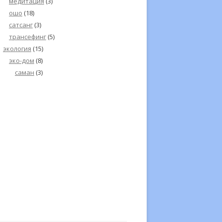
медитация
(3)
ошо
(18)
сатсанг
(3)
трансефинг
(5)
экология
(15)
эко-дом
(8)
саман
(3)