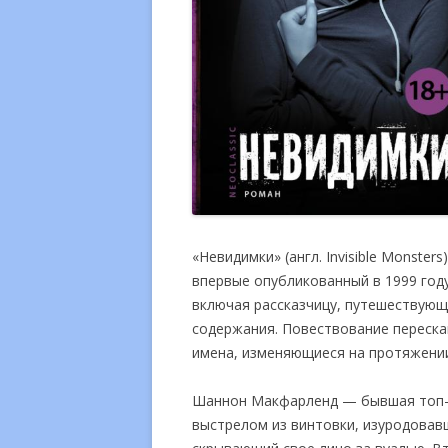
«Невидимки» (англ. Invisible Monste
впервые опубликованный в 1999 году
включая рассказчицу, путешествующи
содержания. Повествование перескак
имена, изменяющиеся на протяжении
Шаннон Макфарленд — бывшая топ-м
выстрелом из винтовки, изуродова