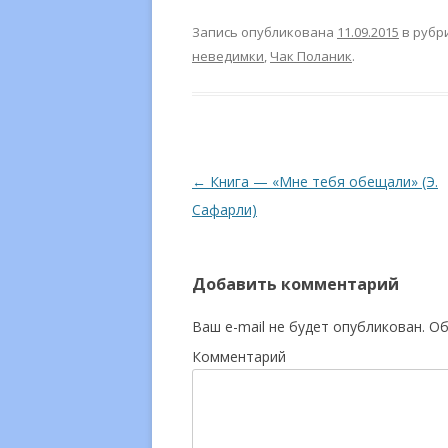
Запись опубликована
11.09.2015
в рубр
неведимки
,
Чак Поланик
.
Навигация
←
Книга — «Мне тебя обещали» (Э.
по
Сафарли)
записям
Добавить комментарий
Ваш e-mail не будет опубликован.
Об
Комментарий