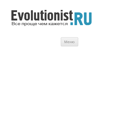
Evolutionist.ru
Все проще чем кажется…
Перейти
Меню
к
содержимому
.