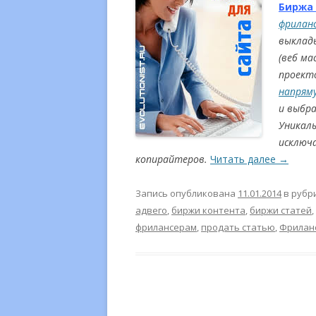
Биржа
фрилан
выклад
(веб ма
проект
напрям
и выбр
Уникал
исключ
копирайтеров.
Читать далее
→
Запись опубликована
11.01.2014
в рубр
адвего
,
биржи контента
,
биржи статей
,
фрилансерам
,
продать статью
,
Фрилан