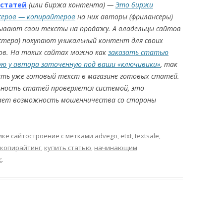
 статей
(или биржа контента) —
Это биржи
серов — копирайтеров
на них авторы (фрилансеры)
ывают свои тексты на продажу. А владельцы сайтов
стера) покупают уникальный контент для своих
ов. На таких сайтах можно как
заказать статью
ую у автора заточенную под ваши «ключивики»
, так
ать уже готовый текст в магазине готовых статей.
ьность статей проверяется системой, это
ает возможность мошенничества со стороны
ике
сайтостроение
с метками
advego
,
etxt
,
textsale
,
копирайтинг
,
купить статью
,
начинающим
с
.