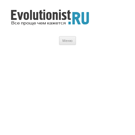
Evolutionist.ru
Все проще чем кажется…
Перейти
Меню
к
содержимому
.