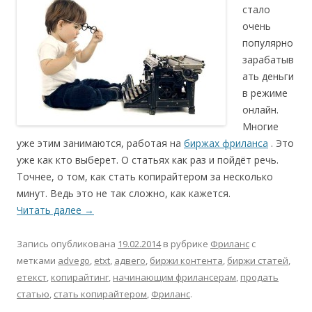
стало
очень
популярно
зарабатыв
ать деньги
в режиме
онлайн.
Многие
уже этим занимаются, работая на
биржах фриланса
. Это
уже как кто выберет. О статьях как раз и пойдёт речь.
Точнее, о том, как стать копирайтером за несколько
минут. Ведь это не так сложно, как кажется.
Читать далее
→
Запись опубликована
19.02.2014
в рубрике
Фриланс
с
метками
advego
,
etxt
,
адвего
,
биржи контента
,
биржи статей
,
етекст
,
копирайтинг
,
начинающим фрилансерам
,
продать
статью
,
стать копирайтером
,
Фриланс
.