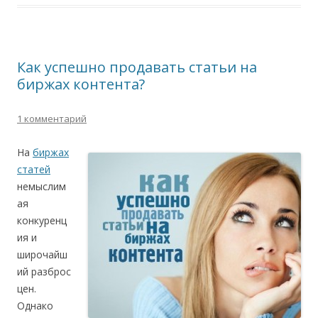
Как успешно продавать статьи на
биржах контента?
1 комментарий
На
биржах
статей
немыслим
ая
конкуренц
ия и
широчайш
ий разброс
цен.
Однако