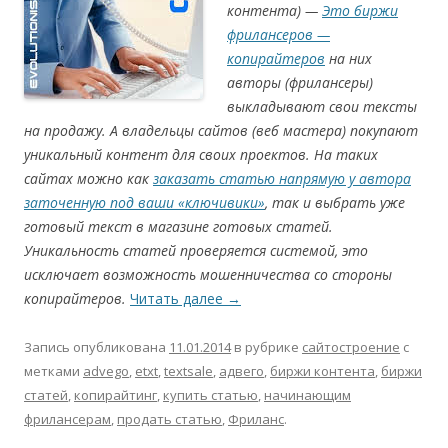
контента) —
Это биржи
фрилансеров —
копирайтеров
на них
авторы (фрилансеры)
выкладывают свои тексты
на продажу. А владельцы сайтов (веб мастера) покупают
уникальный контент для своих проектов. На таких
сайтах можно как
заказать статью напрямую у автора
заточенную под ваши «ключивики»
, так и выбрать уже
готовый текст в магазине готовых статей.
Уникальность статей проверяется системой, это
исключает возможность мошенничества со стороны
копирайтеров.
Читать далее
→
Запись опубликована
11.01.2014
в рубрике
сайтостроение
с
метками
advego
,
etxt
,
textsale
,
адвего
,
биржи контента
,
биржи
статей
,
копирайтинг
,
купить статью
,
начинающим
фрилансерам
,
продать статью
,
Фриланс
.