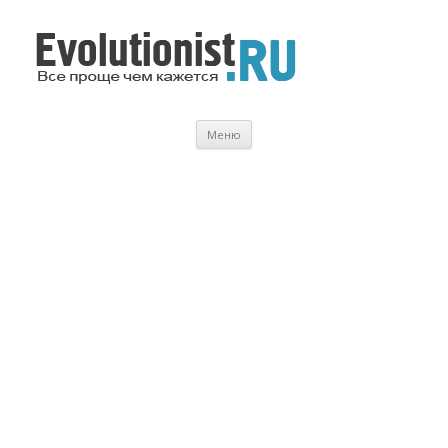
Evolutionist.ru
Все проще чем кажется…
Перейти
Меню
к
содержимому
.