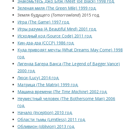
Знакомьтесь Джо Блэк (Meet Joe Black) 1998 год.
Зеленая миля (The Green Mile) 1999 год.
Земля будущего (
Tomorrowland
) 2015 год.
Игра (The Game) 1997 год.
Игры разума (A Beautiful Mind) 2001 год.
Исходный код (Source Code) 2011 год.
Кин-дза-дза (СССР) 1986 год.
Куда приводят мечты (What Dreams May Come) 1998
год.
Лигенда Багера Ванса (The Legend of Bagger Vance)
2000 год.
Люси (Lucy) 2014 год.
Матрица (The Matrix) 1999 год.
Машина времени (
The Time Machine
) 2002 год.
Неуместный человек (The Bothersome Man) 2006
год.
Начало (Inception) 2010 год.
Области тьмы (Limitless) 2011 год.
Обливион (oblivion) 2013 год.