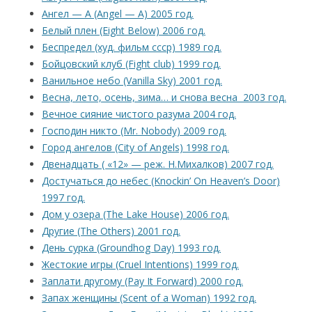
Ангел — А (Angel — A) 2005 год.
Белый плен (Eight Below) 2006 год.
Беспредел (худ. фильм ссср) 1989 год.
Бойцовский клуб (Fight club) 1999 год.
Ванильное небо (Vanilla Sky) 2001 год.
Весна, лето, осень, зима… и снова весна 2003 год.
Вечное сияние чистого разума 2004 год.
Господин никто (Mr. Nobody) 2009 год.
Город ангелов (City of Angels) 1998 год.
Двенадцать ( «12» — реж. Н.Михалков) 2007 год.
Достучаться до небес (Knockin’ On Heaven’s Door)
1997 год.
Дом у озера (The Lake House) 2006 год.
Другие (The Others) 2001 год.
День сурка (Groundhog Day) 1993 год.
Жестокие игры (Cruel Intentions) 1999 год.
Заплати другому (Pay It Forward) 2000 год.
Запах женщины (Scent of a Woman) 1992 год.