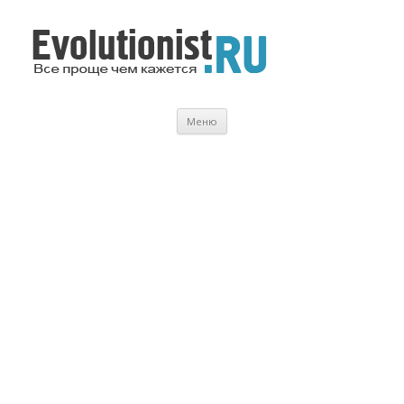
Evolutionist.ru
Все проще чем кажется…
Перейти
Меню
к
содержимому
.