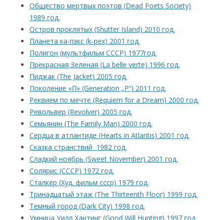
Общество мертвых поэтов (Dead Poets Society)
1989 год.
Остров проклятых (Shutter Island) 2010 год.
Планета ка-пэкс (k-pex) 2001 год.
Полигон (мультфильм СССР) 1977год.
Прекрасная Зеленая (La belle verte) 1996 год.
Пиджак (The Jacket) 2005 год.
Поколение «П» (Generation „P“) 2011 год.
Реквием по мечте (Requiem for a Dream) 2000 год.
Револьвер (Revolver) 2005 год.
Семьянин (The Family Man) 2000 год.
Сердца в атлантиде (Hearts in Atlantis) 2001 год.
Сказка странствий 1982 год.
Сладкий ноябрь (Sweet November) 2001 год.
Солярис (СССР) 1972 год.
Сталкер (Худ. фильм ссср) 1979 год.
Тринадцатый этаж (The Thirteenth Floor) 1999 год.
Темный город (Dark City) 1998 год.
Умница Уилл Хантинг (Good Will Hunting) 1997 год.