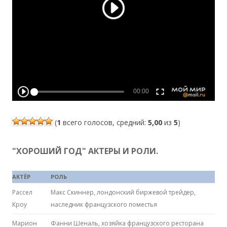
(
1
всего голосов, средний:
5,00
из
5
)
"ХОРОШИЙ ГОД" АКТЕРЫ И РОЛИ.
АКТЁР
РОЛЬ
Рассел
Макс Скиннер, лондонский биржевой трейдер,
Кроу
наследник французского поместья
Марион
Фанни Шеналь, хозяйка французского ресторана