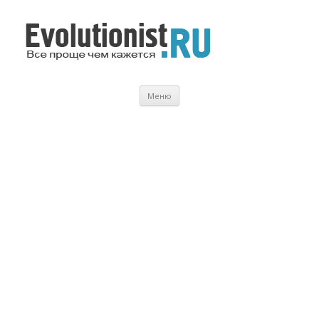
Evolutionist.ru
Все проще чем кажется…
Перейти
Меню
к
содержимому
.