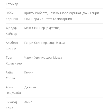
Котийяр
Эбби
Кристи Робертс, незаконнорожденная дочь Генри
Корниш
Скиннера из штата Калифорния
Фредди
Макс Скиннер (в детстве)
Хаймор
Альберт
Генри Скиннер, дядя Макса
Финни
Том
Чарли Уиллис, друг Макса
Холландер
Рэйф
Кенни
Сполл
Арчи
Джемма
Панджаби
Ричард
Амис
Койл