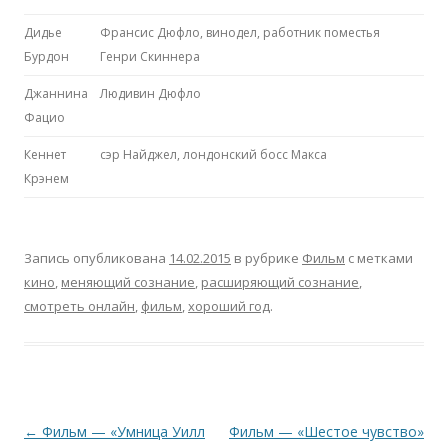
Дидье
Франсис Дюфло, винодел, работник поместья
Бурдон
Генри Скиннера
Джаннина
Людивин Дюфло
Фацио
Кеннет
сэр Найджел, лондонский босс Макса
Крэнем
Запись опубликована
14.02.2015
в рубрике
Фильм
с метками
кино
,
меняющий сознание
,
расширяющий сознание
,
смотреть онлайн
,
фильм
,
хороший год
.
Навигация
←
Фильм — «Умница Уилл
Фильм — «Шестое чувство»