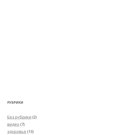
РУБРИКИ
Без рубрики
(2)
видео
(7)
здоровье
(13)