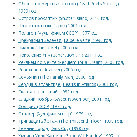
Общество мертвых поэтов (Dead Poets Society)
1989 год.
Остров проклятых (Shutter Island) 2010 год.
Планета ка-пэкс (k-pex) 2001 год.
Полигон (мультфильм СССР) 1977год.
Прекрасная Зеленая (La belle verte) 1996 год.
Пиджак (The Jacket) 2005 год.
Поколение «П» (Generation „P“) 2011 год.
Реквием по мечте (Requiem for a Dream) 2000 год.
Револьвер (Revolver) 2005 год.
Семьянин (The Family Man) 2000 год.
Сердца в атлантиде (Hearts in Atlantis) 2001 год.
Сказка странствий 1982 год.
Сладкий ноябрь (Sweet November) 2001 год.
Солярис (СССР) 1972 год.
Сталкер (Худ. фильм ссср) 1979 год.
Тринадцатый этаж (The Thirteenth Floor) 1999 год.
Темный город (Dark City) 1998 год.
Умница Уилл Хантинг (Good Will Hunting) 1997 год.