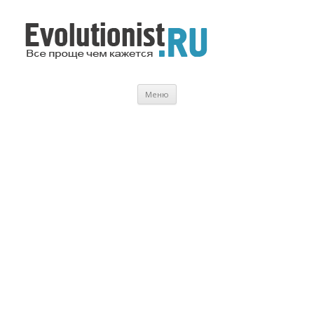
Evolutionist.ru
Все проще чем кажется…
Перейти
Меню
к
содержимому
.