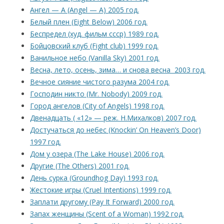
Ангел — А (Angel — A) 2005 год.
Белый плен (Eight Below) 2006 год.
Беспредел (худ. фильм ссср) 1989 год.
Бойцовский клуб (Fight club) 1999 год.
Ванильное небо (Vanilla Sky) 2001 год.
Весна, лето, осень, зима… и снова весна 2003 год.
Вечное сияние чистого разума 2004 год.
Господин никто (Mr. Nobody) 2009 год.
Город ангелов (City of Angels) 1998 год.
Двенадцать ( «12» — реж. Н.Михалков) 2007 год.
Достучаться до небес (Knockin’ On Heaven’s Door)
1997 год.
Дом у озера (The Lake House) 2006 год.
Другие (The Others) 2001 год.
День сурка (Groundhog Day) 1993 год.
Жестокие игры (Cruel Intentions) 1999 год.
Заплати другому (Pay It Forward) 2000 год.
Запах женщины (Scent of a Woman) 1992 год.