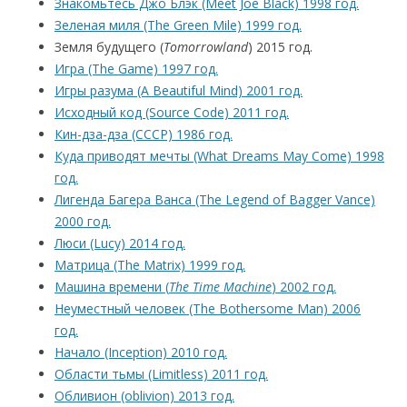
Знакомьтесь Джо Блэк (Meet Joe Black) 1998 год.
Зеленая миля (The Green Mile) 1999 год.
Земля будущего (
Tomorrowland
) 2015 год.
Игра (The Game) 1997 год.
Игры разума (A Beautiful Mind) 2001 год.
Исходный код (Source Code) 2011 год.
Кин-дза-дза (СССР) 1986 год.
Куда приводят мечты (What Dreams May Come) 1998
год.
Лигенда Багера Ванса (The Legend of Bagger Vance)
2000 год.
Люси (Lucy) 2014 год.
Матрица (The Matrix) 1999 год.
Машина времени (
The Time Machine
) 2002 год.
Неуместный человек (The Bothersome Man) 2006
год.
Начало (Inception) 2010 год.
Области тьмы (Limitless) 2011 год.
Обливион (oblivion) 2013 год.