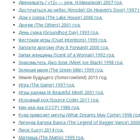
Двенадцать ( «12» — реж. Н.Михалков) 2007 год.
Достучаться до небес (Knockin’ On Heaven’s Door) 1997 г
Дом у озера (The Lake House) 2006 год.
Другие (The Others) 2001 год.
День сурка (Groundhog Day) 1993 год.
Жестокие игры (Cruel Intentions) 1999 год.
Заплати другому (Pay It Forward) 2000 год.
Запах женщины (Scent of a Woman) 1992 год.
Знакомьтесь Джо Блэк (Meet Joe Black) 1998 год.
Зеленая миля (The Green Mile) 1999 год.
Земля будущего (
Tomorrowland
) 2015 год.
Игра (The Game) 1997 год.
Игры разума (A Beautiful Mind) 2001 год.
Исходный код (Source Code) 2011 год.
Кин-дза-дза (СССР) 1986 год.
Куда приводят мечты (What Dreams May Come) 1998 год
Лигенда Багера Ванса (The Legend of Bagger Vance) 2000
Люси (Lucy) 2014 год.
Матрица (The Matrix) 1999 год.