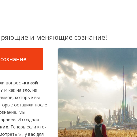
ряющие и меняющие сознание!
сознание.
али вопрос
-какой
 ?
И как на зло, из
льмов, которые вы
торые оставили после
сознание. Мы
аранее. И создали
ние
. Теперь если кто-
отреть?» , у вас для