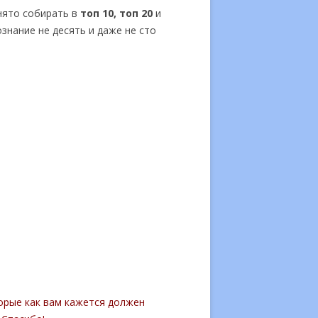
инято собирать в
топ 10, топ 20
и
нание не десять и даже не сто
орые как вам кажется должен