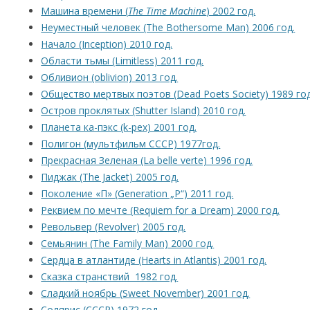
Машина времени (
The Time Machine
) 2002 год.
Неуместный человек (The Bothersome Man) 2006 год.
Начало (Inception) 2010 год.
Области тьмы (Limitless) 2011 год.
Обливион (oblivion) 2013 год.
Общество мертвых поэтов (Dead Poets Society) 1989 год
Остров проклятых (Shutter Island) 2010 год.
Планета ка-пэкс (k-pex) 2001 год.
Полигон (мультфильм СССР) 1977год.
Прекрасная Зеленая (La belle verte) 1996 год.
Пиджак (The Jacket) 2005 год.
Поколение «П» (Generation „P“) 2011 год.
Реквием по мечте (Requiem for a Dream) 2000 год.
Револьвер (Revolver) 2005 год.
Семьянин (The Family Man) 2000 год.
Сердца в атлантиде (Hearts in Atlantis) 2001 год.
Сказка странствий 1982 год.
Сладкий ноябрь (Sweet November) 2001 год.
Солярис (СССР) 1972 год.