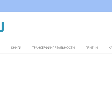
Перейти
к
Ы
КНИГИ
ТРАНСЕРФИНГ РЕАЛЬНОСТИ
ПРИТЧИ
К
содержимому