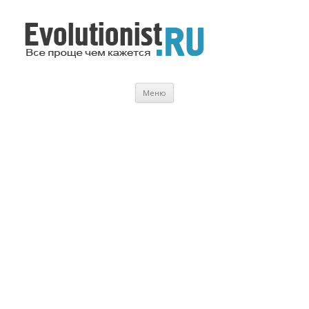
Evolutionist.ru
Все проще чем кажется…
Перейти
Меню
к
содержимому
.