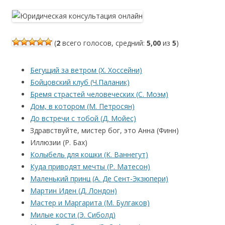
(
2
всего голосов, средний:
5,00
из
5
)
Бегущий за ветром (Х. Хоссейни)
Бойцовский клуб (Ч.Паланик)
Бремя страстей человеческих (С. Моэм)
Дом, в котором (М. Петросян)
До встречи с тобой (Д. Мойес)
Здравствуйте, мистер бог, это Анна (Финн)
Иллюзии (Р. Бах)
Колыбель для кошки (К. Ваннегут)
Куда приводят мечты (Р. Матесон)
Маленький принц (А. Де Сент-Экзюпери)
Мартин Иден (Д. Лондон)
Мастер и Маргарита (М. Булгаков)
Милые кости (Э. Сиболд)