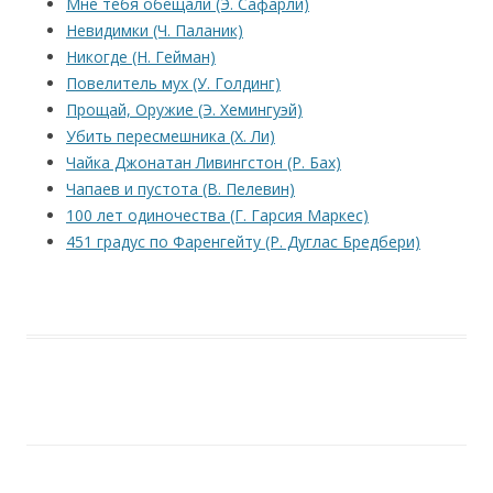
Мне тебя обещали (Э. Сафарли)
Невидимки (Ч. Паланик)
Никогде (Н. Гейман)
Повелитель мух (У. Голдинг)
Прощай, Оружие (Э. Хемингуэй)
Убить пересмешника (Х. Ли)
Чайка Джонатан Ливингстон (Р. Бах)
Чапаев и пустота (В. Пелевин)
100 лет одиночества (Г. Гарсия Маркес)
451 градус по Фаренгейту (Р. Дуглас Бредбери)