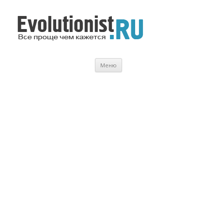
Evolutionist.ru
Все проще чем кажется…
Перейти
Меню
к
содержимому
.