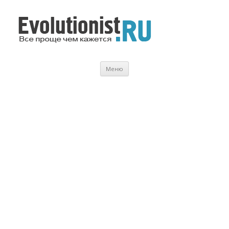
Evolutionist.ru
Все проще чем кажется…
Перейти
Меню
к
содержимому
.