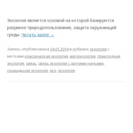
Экология является основой на которой базируются
разумное природопользование, защита окружающей
среды.
Читать далее
→
Запись опубликована
24.01.2014
в рубрике
экология
с
метками
классическая экология
,
мегаэкология
,
приклодная
экология
,
связь
,
связь экологии с другими науками
,
социадьная экология
,
эко
,
экология
.