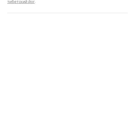
тибетский йог
.