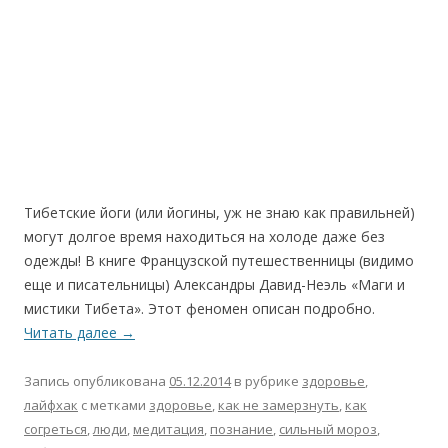
Тибетские йоги (или йогины, уж не знаю как правильней)
могут долгое время находиться на холоде даже без
одежды! В книге Французской путешественницы (видимо
еще и писательницы) Александры Давид-Неэль «Маги и
мистики Тибета». Этот феномен описан подробно.
Читать далее
→
Запись опубликована
05.12.2014
в рубрике
здоровье
,
лайфхак
с метками
здоровье
,
как не замерзнуть
,
как
согреться
,
люди
,
медитация
,
познание
,
сильный мороз
,