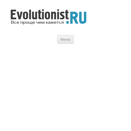
Evolutionist.ru
Все проще чем кажется…
Перейти
Меню
к
содержимому
.