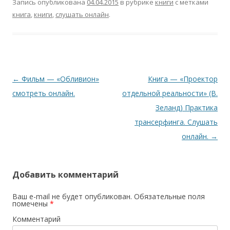
Запись опубликована
04.04.2015
в рубрике
книги
с метками
книга
,
книги
,
слушать онлайн
.
Навигация
←
Фильм — «Обливион»
Книга — «Проектор
по
смотреть онлайн.
отдельной реальности» (В.
записям
Зеланд) Практика
трансерфинга. Слушать
онлайн.
→
Добавить комментарий
Ваш e-mail не будет опубликован.
Обязательные поля
помечены
*
Комментарий