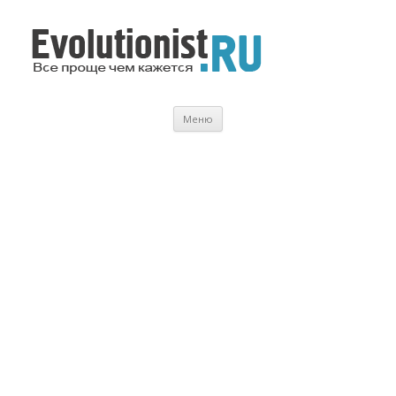
Evolutionist.ru
Все проще чем кажется…
Перейти
Меню
к
содержимому
.