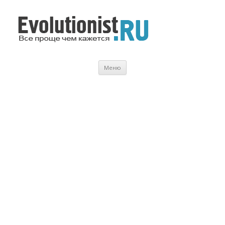
Evolutionist.ru
Все проще чем кажется…
Перейти
Меню
к
содержимому
.