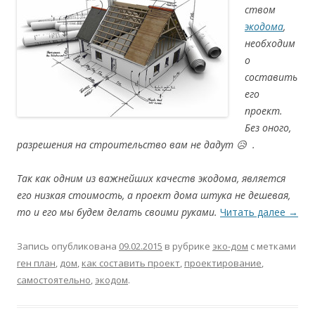
ством
экодома
,
необходим
о
составить
его
проект.
Без оного,
разрешения на строительство вам не дадут 😥 .
Так как одним из важнейших качеств экодома, является
его низкая стоимость, а проект дома штука не дешевая,
то и его мы будем делать своими руками.
Читать далее
→
Запись опубликована
09.02.2015
в рубрике
эко-дом
с метками
ген план
,
дом
,
как составить проект
,
проектирование
,
самостоятельно
,
экодом
.