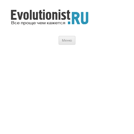
Evolutionist.ru
Все проще чем кажется…
Перейти
Меню
к
содержимому
.