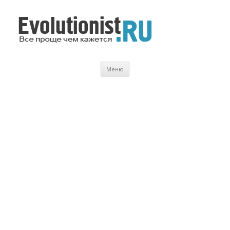
Evolutionist.ru
Все проще чем кажется…
Перейти
Меню
к
содержимому
.